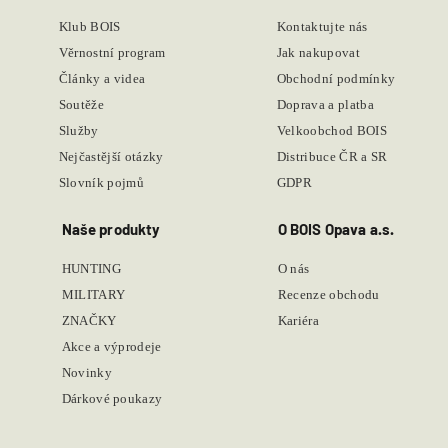
Klub BOIS
Kontaktujte nás
Věrnostní program
Jak nakupovat
Články a videa
Obchodní podmínky
Soutěže
Doprava a platba
Služby
Velkoobchod BOIS
Nejčastější otázky
Distribuce ČR a SR
Slovník pojmů
GDPR
Naše produkty
O BOIS Opava a.s.
HUNTING
O nás
MILITARY
Recenze obchodu
ZNAČKY
Kariéra
Akce a výprodeje
Novinky
Dárkové poukazy