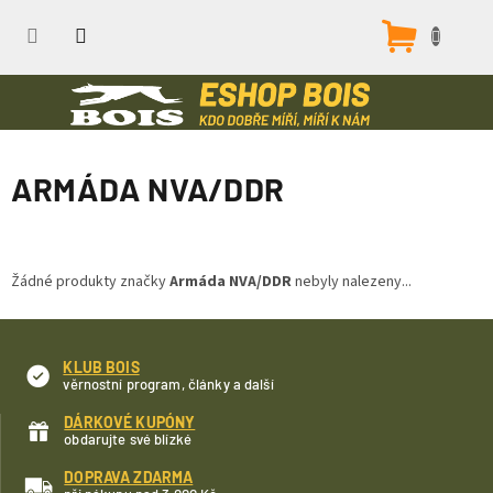
Přejít
na
Nákupn
obsah
košík
ARMÁDA NVA/DDR
Žádné produkty značky
Armáda NVA/DDR
nebyly nalezeny...
KLUB BOIS
věrnostní program, články a další
DÁRKOVÉ KUPÓNY
obdarujte své blízké
DOPRAVA ZDARMA