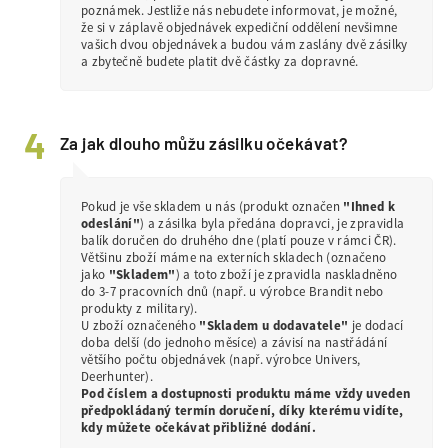
poznámek. Jestliže nás nebudete informovat, je možné,
že si v záplavě objednávek expediční oddělení nevšimne
vašich dvou objednávek a budou vám zaslány dvě zásilky
a zbytečně budete platit dvě částky za dopravné.
Za jak dlouho můžu zásilku očekávat?
Pokud je vše skladem u nás (produkt označen
"Ihned k
odeslání"
) a zásilka byla předána dopravci, je zpravidla
balík doručen do druhého dne (platí pouze v rámci ČR).
Většinu zboží máme na externích skladech (označeno
jako
"Skladem"
) a toto zboží je zpravidla naskladněno
do 3-7 pracovních dnů (např. u výrobce Brandit nebo
produkty z military).
U zboží označeného
"Skladem u dodavatele"
je dodací
doba delší (do jednoho měsíce) a závisí na nastřádání
většího počtu objednávek (např. výrobce Univers,
Deerhunter).
Pod číslem a dostupnosti produktu máme vždy uveden
předpokládaný termín doručení, díky kterému vidíte,
kdy můžete očekávat přibližné dodání.