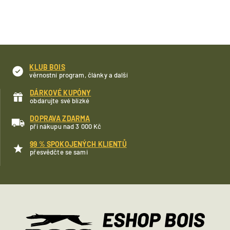
KLUB BOIS
věrnostní program, články a další
DÁRKOVÉ KUPÓNY
obdarujte své blízké
DOPRAVA ZDARMA
při nákupu nad 3 000 Kč
99 % SPOKOJENÝCH KLIENTŮ
přesvědčte se sami