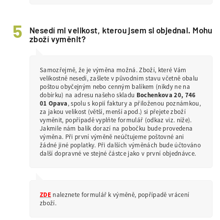
Nesedí mi velikost, kterou jsem si objednal. Mohu
zboží vyměnit?
Samozřejmě, že je výměna možná. Zboží, které Vám
velikostně nesedí, zašlete v původním stavu včetně obalu
poštou obyčejným nebo cenným balíkem (nikdy ne na
dobírku) na adresu našeho skladu
Bochenkova 20, 746
01 Opava
, spolu s kopií faktury a přiloženou poznámkou,
za jakou velikost (větší, menší apod.) si přejete zboží
vyměnit, popřípadě vyplňte formulář (odkaz viz. níže).
Jakmile nám balík dorazí na pobočku bude provedena
výměna. Při první výměně neúčtujeme poštovné ani
žádné jiné poplatky. Při dalších výměnách bude účtováno
další dopravné ve stejné částce jako v první objednávce.
ZDE
naleznete formulář k výměně, popřípadě vrácení
zboží.