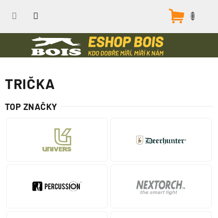
Přejít
na
Nákupn
obsah
košík
TRIČKA
TOP ZNAČKY