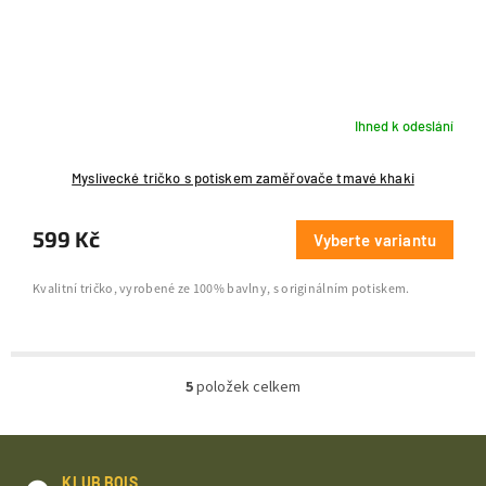
Ihned k odeslání
Myslivecké tričko s potiskem zaměřovače tmavé khaki
599 Kč
Vyberte variantu
Kvalitní tričko, vyrobené ze 100% bavlny, s originálním potiskem.
5
položek celkem
O
v
l
á
d
KLUB BOIS