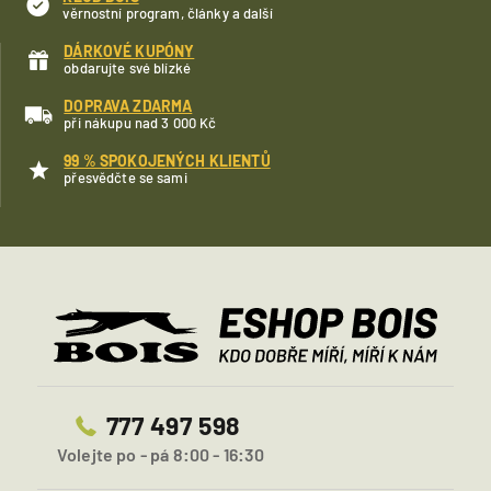
a
věrnostní program, články a další
c
DÁRKOVÉ KUPÓNY
í
obdarujte své blízké
p
r
DOPRAVA ZDARMA
v
při nákupu nad 3 000 Kč
k
y
99 % SPOKOJENÝCH KLIENTŮ
v
přesvědčte se sami
ý
p
i
s
u
777 497 598
Volejte po - pá 8:00 - 16:30