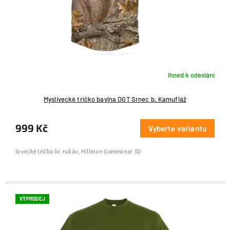
u
k
t
ů
Ihned k odeslání
Myslivecké tričko bavlna DGT Srnec b. Kamufláž
999 Kč
Vyberte variantu
lovecké tričko kr. rukáv, Hillman Gamewear 3D
VÝPRODEJ