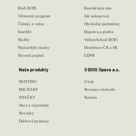
Klub BOIS
Kontaktujte nás
Věrnostní program
Jak nakupovat
Články a videa
Obchodní podmínky
Soutěže
Doprava a platba
Služby
Velkoobchod BOIS
Nejčastější otázky
Distribuce ČR a SR
Slovník pojmů
GDPR
Naše produkty
O BOIS Opava a.s.
HUNTING
O nás
MILITARY
Recenze obchodu
ZNAČKY
Kariéra
Akce a výprodeje
Novinky
Dárkové poukazy