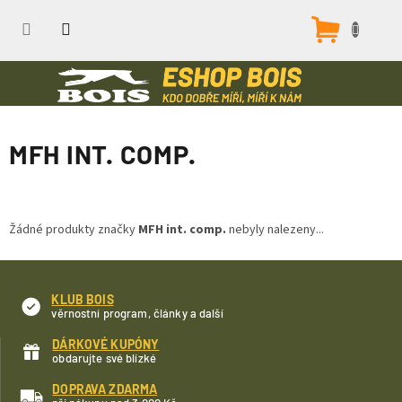
Přejít
na
Nákupn
obsah
košík
MFH INT. COMP.
Žádné produkty značky
MFH int. comp.
nebyly nalezeny...
KLUB BOIS
věrnostní program, články a další
DÁRKOVÉ KUPÓNY
obdarujte své blízké
DOPRAVA ZDARMA