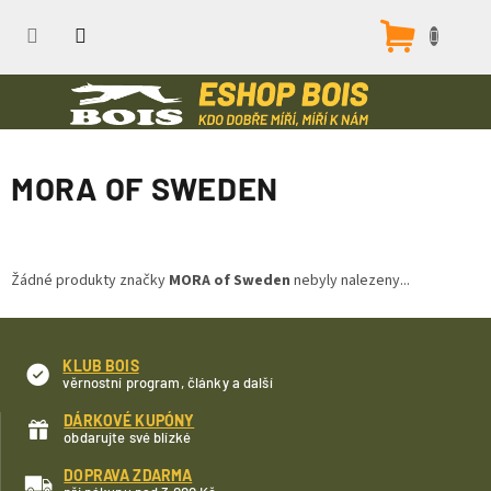
Přejít
na
Nákupn
obsah
košík
MORA OF SWEDEN
Žádné produkty značky
MORA of Sweden
nebyly nalezeny...
KLUB BOIS
věrnostní program, články a další
DÁRKOVÉ KUPÓNY
obdarujte své blízké
DOPRAVA ZDARMA