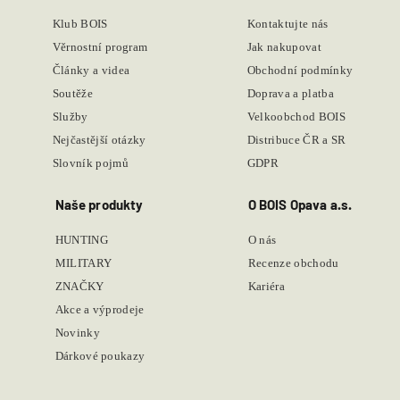
Klub BOIS
Kontaktujte nás
Věrnostní program
Jak nakupovat
Články a videa
Obchodní podmínky
Soutěže
Doprava a platba
Služby
Velkoobchod BOIS
Nejčastější otázky
Distribuce ČR a SR
Slovník pojmů
GDPR
Naše produkty
O BOIS Opava a.s.
HUNTING
O nás
MILITARY
Recenze obchodu
ZNAČKY
Kariéra
Akce a výprodeje
Novinky
Dárkové poukazy