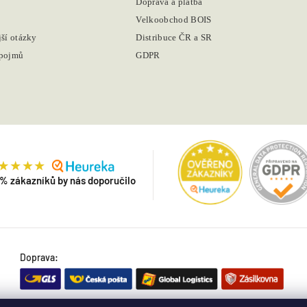
Doprava a platba
Velkoobchod BOIS
jší otázky
Distribuce ČR a SR
 pojmů
GDPR
 % zákazníků by nás doporučilo
Doprava: