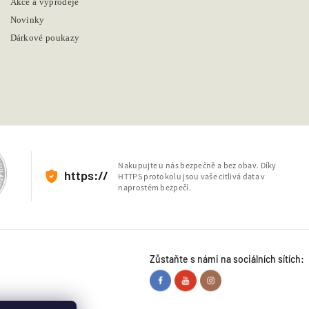
Akce a výprodeje
Novinky
Dárkové poukazy
Nakupujte u nás bezpečně a bez obav. Díky
https://
HTTPS protokolu jsou vaše citlivá data v
naprostém bezpečí.
Zůstaňte s námi na sociálních sítích: