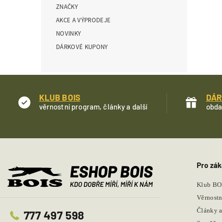
ZNAČKY
í
p
AKCE A VÝPRODEJE
a
NOVINKY
n
DÁRKOVÉ KUPONY
e
l
KLUB BOIS
DÁR
věrnostní program, články a další
obda
Pro zák
Klub BO
Věrnostn
Články a
777 497 598