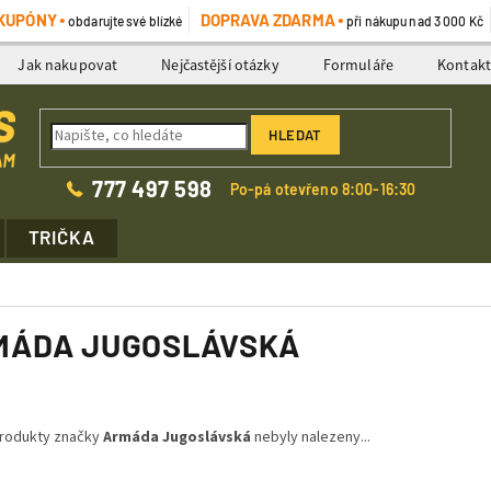
KUPÓNY
DOPRAVA ZDARMA
obdarujte své blízké
při nákupu nad 3 000 Kč
Jak nakupovat
Nejčastější otázky
Formuláře
Kontak
HLEDAT
777 497 598
Po-pá otevřeno 8:00-16:30
TRIČKA
MÁDA JUGOSLÁVSKÁ
rodukty značky
Armáda Jugoslávská
nebyly nalezeny...