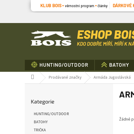
Přejít
KLUB BOIS
DÁRKOVÉ 
věrnostní program
články
na
obsah
HUNTING/OUTDOOR
BATOHY
Domů
Prodávané značky
Armáda Jugoslávská
P
AR
o
Přeskočit
s
Kategorie
kategorie
t
r
HUNTING/OUTDOOR
a
Žádné p
BATOHY
n
TRIČKA
n