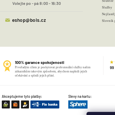
Soutěže
Volejte po - pá 8:00 - 16:30
Služby
Nejčastě
eshop@bois.cz
Slovník
100% garance spokojenosti
99
Prvořadým cílem je poskytovat profesionální služby našim
zákazníkům takovým způsobem, abychom naplnili jejich
očekávání a splnili jejich přání.
Akceptujeme tyto platby:
Slevy na kartu: