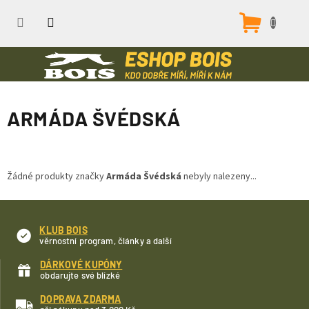
Přejít
na
Nákupn
obsah
košík
ARMÁDA ŠVÉDSKÁ
Žádné produkty značky
Armáda Švédská
nebyly nalezeny...
KLUB BOIS
věrnostní program, články a další
DÁRKOVÉ KUPÓNY
obdarujte své blízké
DOPRAVA ZDARMA