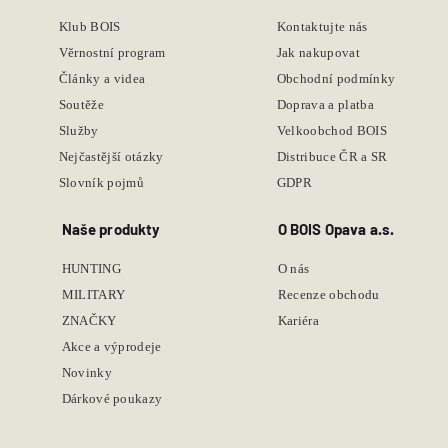
Klub BOIS
Kontaktujte nás
Věrnostní program
Jak nakupovat
Články a videa
Obchodní podmínky
Soutěže
Doprava a platba
Služby
Velkoobchod BOIS
Nejčastější otázky
Distribuce ČR a SR
Slovník pojmů
GDPR
Naše produkty
O BOIS Opava a.s.
HUNTING
O nás
MILITARY
Recenze obchodu
ZNAČKY
Kariéra
Akce a výprodeje
Novinky
Dárkové poukazy