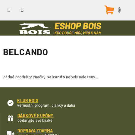
Přejít
na
Nákupn
obsah
košík
BELCANDO
Žádné produkty značky
Belcando
nebyly nalezeny...
KLUB BOIS
věrnostní program, články a další
DÁRKOVÉ KUPÓNY
obdarujte své blízké
DOPRAVA ZDARMA