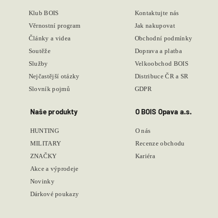
Klub BOIS
Kontaktujte nás
Věrnostní program
Jak nakupovat
Články a videa
Obchodní podmínky
Soutěže
Doprava a platba
Služby
Velkoobchod BOIS
Nejčastější otázky
Distribuce ČR a SR
Slovník pojmů
GDPR
Naše produkty
O BOIS Opava a.s.
HUNTING
O nás
MILITARY
Recenze obchodu
ZNAČKY
Kariéra
Akce a výprodeje
Novinky
Dárkové poukazy