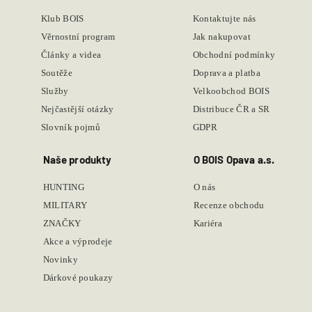
Klub BOIS
Kontaktujte nás
Věrnostní program
Jak nakupovat
Články a videa
Obchodní podmínky
Soutěže
Doprava a platba
Služby
Velkoobchod BOIS
Nejčastější otázky
Distribuce ČR a SR
Slovník pojmů
GDPR
Naše produkty
O BOIS Opava a.s.
HUNTING
O nás
MILITARY
Recenze obchodu
ZNAČKY
Kariéra
Akce a výprodeje
Novinky
Dárkové poukazy