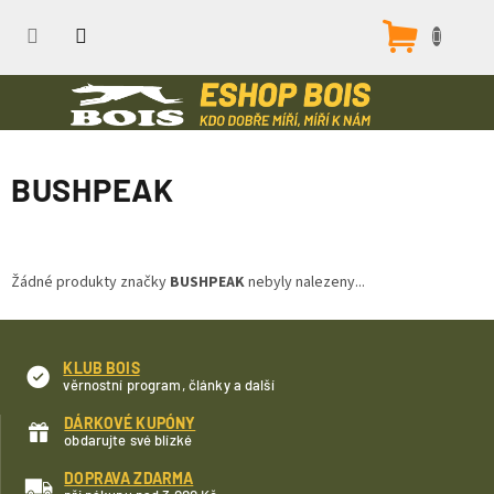
Přejít
na
Nákupn
obsah
košík
BUSHPEAK
Žádné produkty značky
BUSHPEAK
nebyly nalezeny...
KLUB BOIS
věrnostní program, články a další
DÁRKOVÉ KUPÓNY
obdarujte své blízké
DOPRAVA ZDARMA