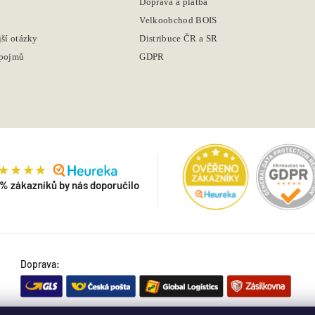
Doprava a platba
Velkoobchod BOIS
jší otázky
Distribuce ČR a SR
 pojmů
GDPR
 % zákazníků by nás doporučilo
Doprava: