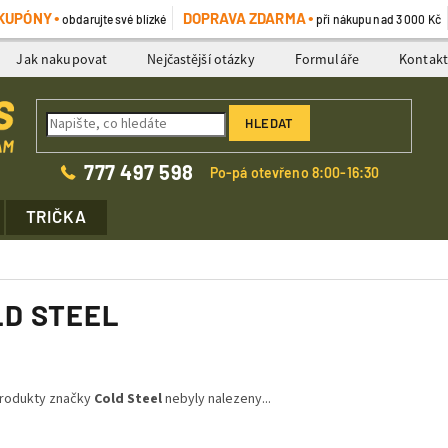
KUPÓNY
DOPRAVA ZDARMA
obdarujte své blízké
při nákupu nad 3 000 Kč
Jak nakupovat
Nejčastější otázky
Formuláře
Kontak
HLEDAT
777 497 598
Po-pá otevřeno 8:00-16:30
TRIČKA
LD STEEL
rodukty značky
Cold Steel
nebyly nalezeny...