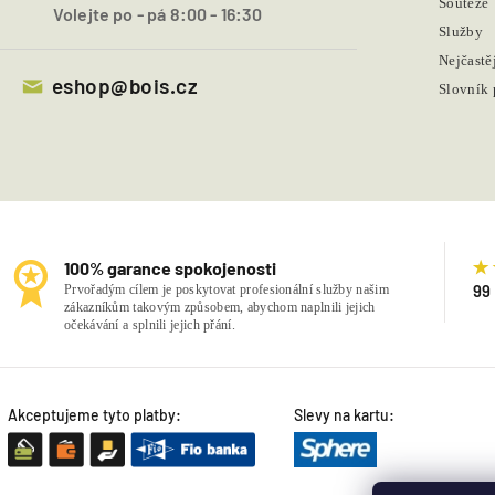
Soutěže
Volejte po - pá 8:00 - 16:30
Služby
Nejčastě
eshop@bois.cz
Slovník
100% garance spokojenosti
99
Prvořadým cílem je poskytovat profesionální služby našim
zákazníkům takovým způsobem, abychom naplnili jejich
očekávání a splnili jejich přání.
Akceptujeme tyto platby:
Slevy na kartu: