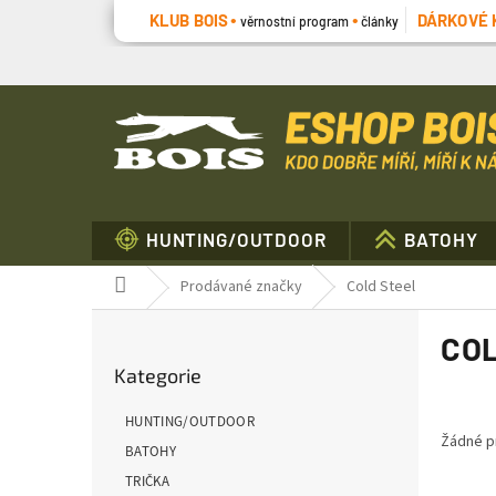
Přejít
KLUB BOIS
DÁRKOVÉ 
věrnostní program
články
na
obsah
HUNTING/OUTDOOR
BATOHY
Domů
Prodávané značky
Cold Steel
P
CO
o
Přeskočit
s
Kategorie
kategorie
t
r
HUNTING/OUTDOOR
a
Žádné p
BATOHY
n
TRIČKA
n