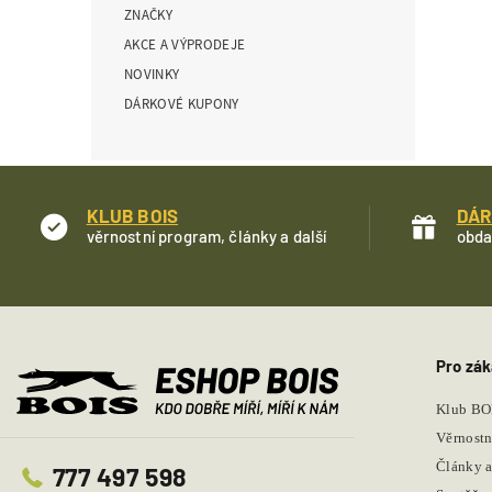
ZNAČKY
í
p
AKCE A VÝPRODEJE
a
NOVINKY
n
DÁRKOVÉ KUPONY
e
l
KLUB BOIS
DÁR
věrnostní program, články a další
obda
Pro zák
Klub BO
Věrnostn
Články a
777 497 598