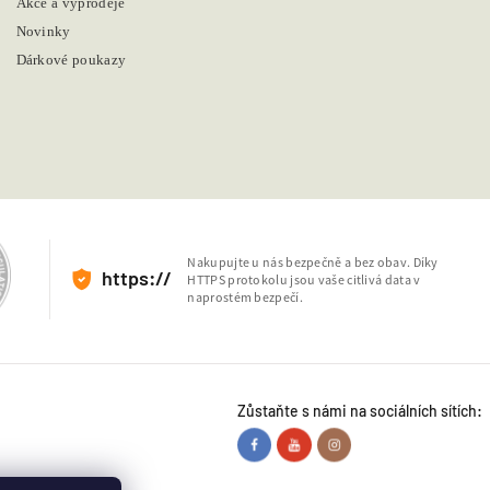
Akce a výprodeje
Novinky
Dárkové poukazy
Nakupujte u nás bezpečně a bez obav. Díky
https://
HTTPS protokolu jsou vaše citlivá data v
naprostém bezpečí.
Zůstaňte s námi na sociálních sítích: