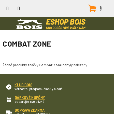
Přejít
na
Nákupn
obsah
košík
COMBAT ZONE
Žádné produkty značky
Combat Zone
nebyly nalezeny...
KLUB BOIS
věrnostní program, články a další
DÁRKOVÉ KUPÓNY
obdarujte své blízké
DOPRAVA ZDARMA