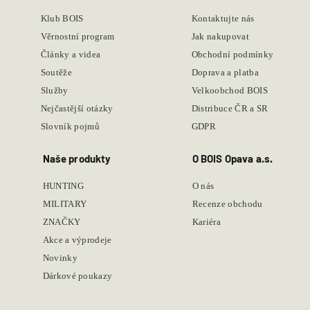
Klub BOIS
Kontaktujte nás
Věrnostní program
Jak nakupovat
Články a videa
Obchodní podmínky
Soutěže
Doprava a platba
Služby
Velkoobchod BOIS
Nejčastější otázky
Distribuce ČR a SR
Slovník pojmů
GDPR
Naše produkty
O BOIS Opava a.s.
HUNTING
O nás
MILITARY
Recenze obchodu
ZNAČKY
Kariéra
Akce a výprodeje
Novinky
Dárkové poukazy