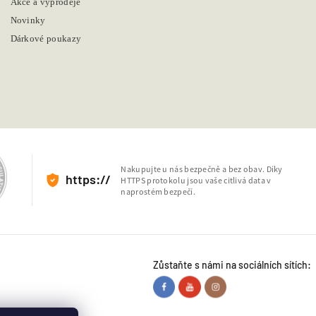
Akce a výprodeje
Novinky
Dárkové poukazy
Nakupujte u nás bezpečně a bez obav. Díky
https://
HTTPS protokolu jsou vaše citlivá data v
naprostém bezpečí.
Zůstaňte s námi na sociálních sítích: