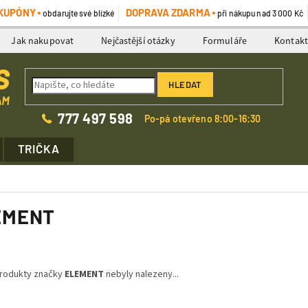
KUPÓNY
DOPRAVA ZDARMA
obdarujte své blízké
při nákupu nad 3 000 Kč
Jak nakupovat
Nejčastější otázky
Formuláře
Kontak
HLEDAT
777 497 598
Po-pá otevřeno 8:00-16:30
TRIČKA
EMENT
rodukty značky
ELEMENT
nebyly nalezeny...