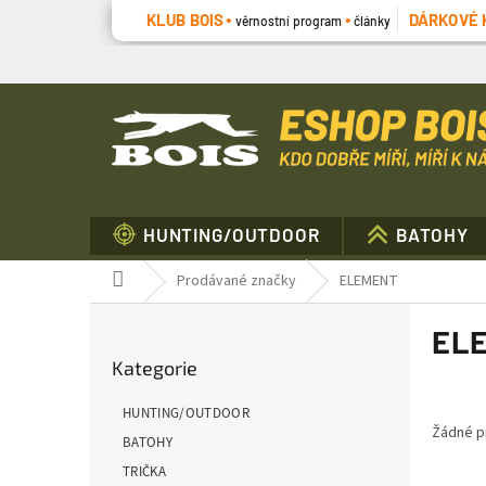
Přejít
KLUB BOIS
DÁRKOVÉ 
věrnostní program
články
na
obsah
HUNTING/OUTDOOR
BATOHY
Domů
Prodávané značky
ELEMENT
P
EL
o
Přeskočit
s
Kategorie
kategorie
t
r
HUNTING/OUTDOOR
a
Žádné p
BATOHY
n
TRIČKA
n