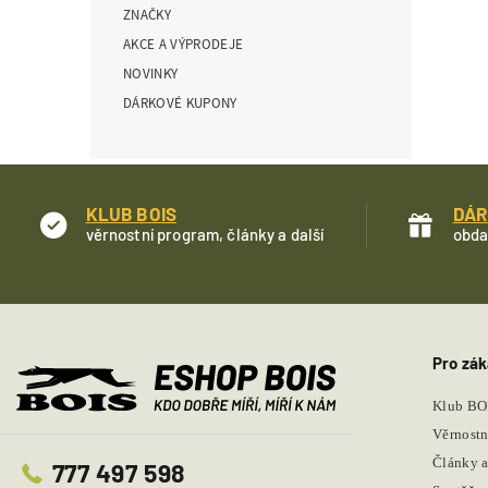
ZNAČKY
í
p
AKCE A VÝPRODEJE
a
NOVINKY
n
DÁRKOVÉ KUPONY
e
l
KLUB BOIS
DÁR
věrnostní program, články a další
obda
Pro zák
Klub BO
Věrnostn
Články a
777 497 598