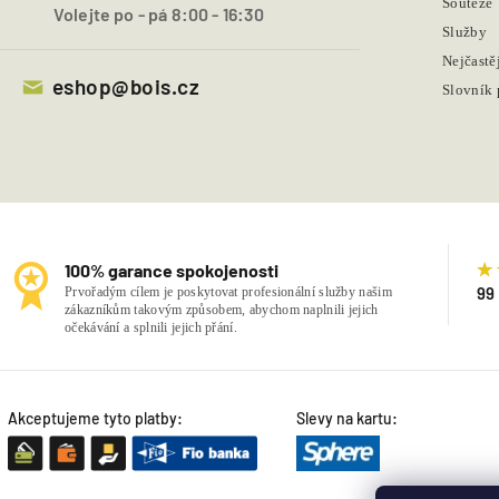
Soutěže
Volejte po - pá 8:00 - 16:30
Služby
Nejčastě
eshop@bois.cz
Slovník
100% garance spokojenosti
99
Prvořadým cílem je poskytovat profesionální služby našim
zákazníkům takovým způsobem, abychom naplnili jejich
očekávání a splnili jejich přání.
Akceptujeme tyto platby:
Slevy na kartu: