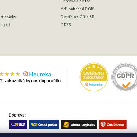
Doprava a platba
Velkoobchod BOIS
jší otázky
Distribuce ČR a SR
 pojmů
GDPR
 % zákazníků by nás doporučilo
Doprava: