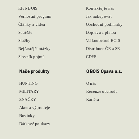
Klub BOIS
Kontaktujte nás
Věrnostní program
Jak nakupovat
Články a videa
Obchodní podmínky
Soutěže
Doprava a platba
Služby
Velkoobchod BOIS
Nejčastější otázky
Distribuce ČR a SR
Slovník pojmů
GDPR
Naše produkty
O BOIS Opava a.s.
HUNTING
O nás
MILITARY
Recenze obchodu
ZNAČKY
Kariéra
Akce a výprodeje
Novinky
Dárkové poukazy