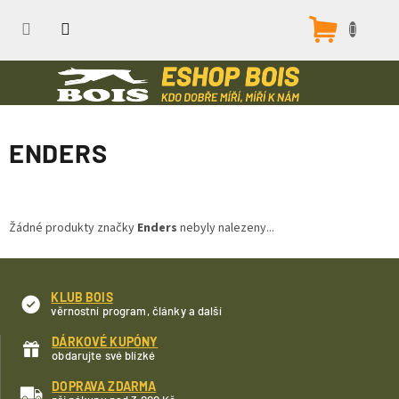
Přejít
na
Nákupn
obsah
košík
ENDERS
Žádné produkty značky
Enders
nebyly nalezeny...
KLUB BOIS
věrnostní program, články a další
DÁRKOVÉ KUPÓNY
obdarujte své blízké
DOPRAVA ZDARMA