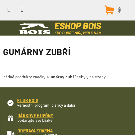
Přejít
na
Nákupn
obsah
košík
GUMÁRNY ZUBŘÍ
Žádné produkty značky
Gumárny Zubří
nebyly nalezeny...
KLUB BOIS
věrnostní program, články a další
DÁRKOVÉ KUPÓNY
obdarujte své blízké
DOPRAVA ZDARMA