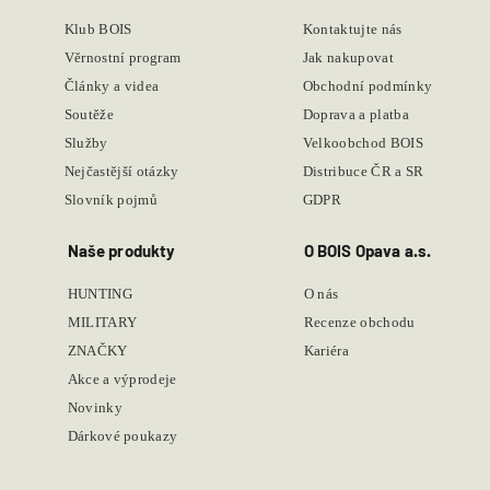
Klub BOIS
Kontaktujte nás
Věrnostní program
Jak nakupovat
Články a videa
Obchodní podmínky
Soutěže
Doprava a platba
Služby
Velkoobchod BOIS
Nejčastější otázky
Distribuce ČR a SR
Slovník pojmů
GDPR
Naše produkty
O BOIS Opava a.s.
HUNTING
O nás
MILITARY
Recenze obchodu
ZNAČKY
Kariéra
Akce a výprodeje
Novinky
Dárkové poukazy