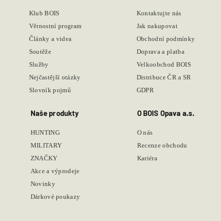
Klub BOIS
Kontaktujte nás
Věrnostní program
Jak nakupovat
Články a videa
Obchodní podmínky
Soutěže
Doprava a platba
Služby
Velkoobchod BOIS
Nejčastější otázky
Distribuce ČR a SR
Slovník pojmů
GDPR
Naše produkty
O BOIS Opava a.s.
HUNTING
O nás
MILITARY
Recenze obchodu
ZNAČKY
Kariéra
Akce a výprodeje
Novinky
Dárkové poukazy