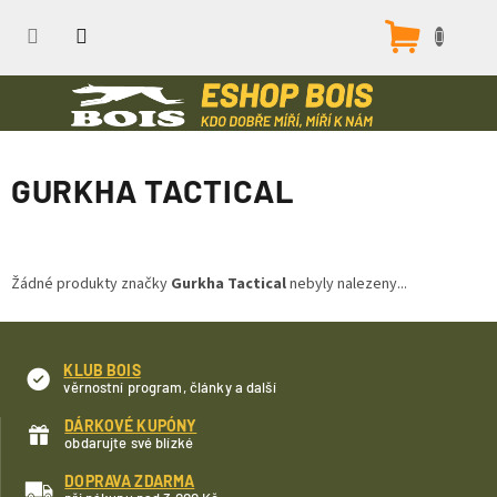
Přejít
na
Nákupn
obsah
košík
GURKHA TACTICAL
Žádné produkty značky
Gurkha Tactical
nebyly nalezeny...
KLUB BOIS
věrnostní program, články a další
DÁRKOVÉ KUPÓNY
obdarujte své blízké
DOPRAVA ZDARMA