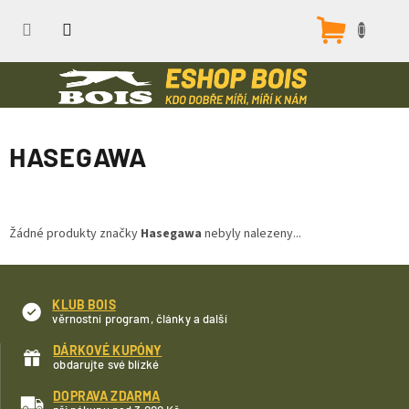
Přejít
na
Nákupn
obsah
košík
HASEGAWA
Žádné produkty značky
Hasegawa
nebyly nalezeny...
KLUB BOIS
věrnostní program, články a další
DÁRKOVÉ KUPÓNY
obdarujte své blízké
DOPRAVA ZDARMA