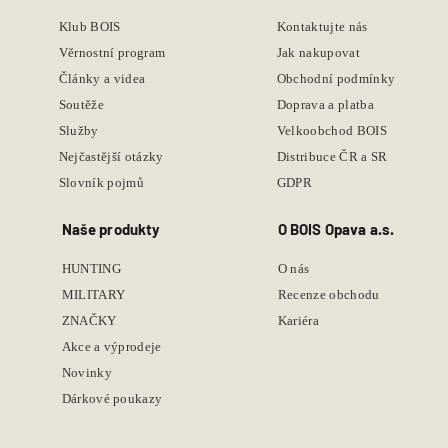
Klub BOIS
Kontaktujte nás
Věrnostní program
Jak nakupovat
Články a videa
Obchodní podmínky
Soutěže
Doprava a platba
Služby
Velkoobchod BOIS
Nejčastější otázky
Distribuce ČR a SR
Slovník pojmů
GDPR
Naše produkty
O BOIS Opava a.s.
HUNTING
O nás
MILITARY
Recenze obchodu
ZNAČKY
Kariéra
Akce a výprodeje
Novinky
Dárkové poukazy