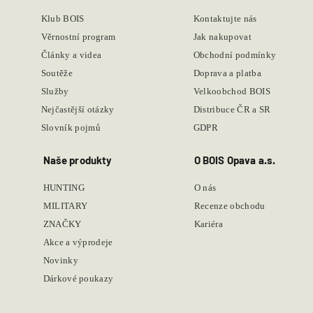
Klub BOIS
Kontaktujte nás
Věrnostní program
Jak nakupovat
Články a videa
Obchodní podmínky
Soutěže
Doprava a platba
Služby
Velkoobchod BOIS
Nejčastější otázky
Distribuce ČR a SR
Slovník pojmů
GDPR
Naše produkty
O BOIS Opava a.s.
HUNTING
O nás
MILITARY
Recenze obchodu
ZNAČKY
Kariéra
Akce a výprodeje
Novinky
Dárkové poukazy