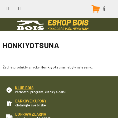
Přejít
na
Nákupn
obsah
košík
HONKIYOTSUNA
Žádné produkty značky
Honkiyotsuna
nebyly nalezeny...
KLUB BOIS
věrnostní program, články a další
DÁRKOVÉ KUPÓNY
obdarujte své blízké
DOPRAVA ZDARMA