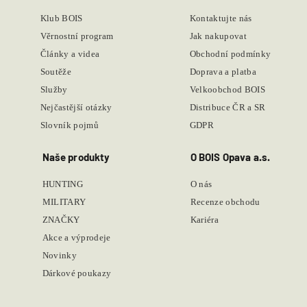
Klub BOIS
Kontaktujte nás
Věrnostní program
Jak nakupovat
Články a videa
Obchodní podmínky
Soutěže
Doprava a platba
Služby
Velkoobchod BOIS
Nejčastější otázky
Distribuce ČR a SR
Slovník pojmů
GDPR
Naše produkty
O BOIS Opava a.s.
HUNTING
O nás
MILITARY
Recenze obchodu
ZNAČKY
Kariéra
Akce a výprodeje
Novinky
Dárkové poukazy