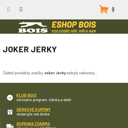
Přejít
na
Nákupn
obsah
košík
JOKER JERKY
Žádné produkty značky
Joker Jerky
nebyly nalezeny...
KLUB BOIS
věrnostní program, články a další
DÁRKOVÉ KUPÓNY
obdarujte své blízké
DOPRAVA ZDARMA