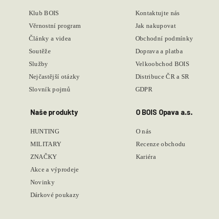
Klub BOIS
Kontaktujte nás
Věrnostní program
Jak nakupovat
Články a videa
Obchodní podmínky
Soutěže
Doprava a platba
Služby
Velkoobchod BOIS
Nejčastější otázky
Distribuce ČR a SR
Slovník pojmů
GDPR
Naše produkty
O BOIS Opava a.s.
HUNTING
O nás
MILITARY
Recenze obchodu
ZNAČKY
Kariéra
Akce a výprodeje
Novinky
Dárkové poukazy