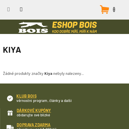
Přejít
na
Nákupn
obsah
košík
KIYA
Žádné produkty značky
Kiya
nebyly nalezeny...
KLUB BOIS
věrnostní program, články a další
DÁRKOVÉ KUPÓNY
obdarujte své blízké
DOPRAVA ZDARMA