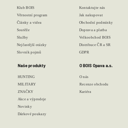
Klub BOIS
Kontaktujte nás
Věrnostní program
Jak nakupovat
Články a videa
Obchodní podmínky
Soutěže
Doprava a platba
Služby
Velkoobchod BOIS
Nejčastější otázky
Distribuce ČR a SR
Slovník pojmů
GDPR
Naše produkty
O BOIS Opava a.s.
HUNTING
O nás
MILITARY
Recenze obchodu
ZNAČKY
Kariéra
Akce a výprodeje
Novinky
Dárkové poukazy