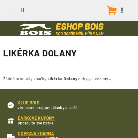
Přejít
na
Nákupn
obsah
košík
LIKÉRKA DOLANY
Žádné produkty značky
Likérka Dolany
nebyly nalezeny...
KLUB BOIS
věrnostní program, články a další
DÁRKOVÉ KUPÓNY
obdarujte své blízké
DOPRAVA ZDARMA