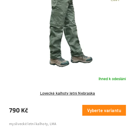
r
o
d
u
k
t
ů
Ihned k odeslání
Lovecké kalhoty letní Nebraska
790 Kč
Vyberte variantu
myslivecké letní kalhoty, LMA