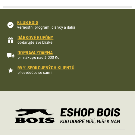
KLUB BOIS
věrnostní program, články a další
DÁRKOVÉ KUPÓNY
obdarujte své blízké
DOPRAVA ZDARMA
při nákupu nad 3 000 Kč
99 % SPOKOJENÝCH KLIENTŮ
přesvědčte se sami