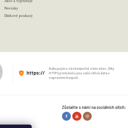
Akce a výprodeje
Novinky
Dárkové poukazy
Nakupujte u nás bezpečně a bez obav. Díky
https://
HTTPS protokolu jsou vaše citlivá data v
naprostém bezpečí.
Zůstaňte s námi na sociálních sítích: