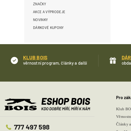
ZNAČKY
í
p
AKCE A VÝPRODEJE
a
NOVINKY
n
DÁRKOVÉ KUPONY
e
l
KLUB BOIS
DÁR
věrnostní program, články a další
obda
Pro zák
Klub BO
Věrnostn
Články a
777 497 598