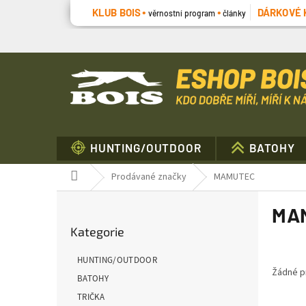
Přejít
KLUB BOIS
DÁRKOVÉ 
věrnostní program
články
na
obsah
HUNTING/OUTDOOR
BATOHY
Domů
Prodávané značky
MAMUTEC
P
MA
o
Přeskočit
s
Kategorie
kategorie
t
r
HUNTING/OUTDOOR
a
Žádné p
BATOHY
n
TRIČKA
n