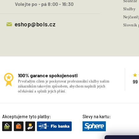
Soutěže
Volejte po - pá 8:00 - 16:30
Služby
Nejčastě
eshop@bois.cz
Slovník
100% garance spokojenosti
99
Prvořadým cílem je poskytovat profesionální služby našim
zákazníkům takovým způsobem, abychom naplnili jejich
očekávání a splnili jejich přání.
Akceptujeme tyto platby:
Slevy na kartu: