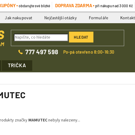
KUPÓNY
DOPRAVA ZDARMA
obdarujte své blízké
při nákupu nad 3 000 Kč
Jak nakupovat
Nejčastější otázky
Formuláře
Kontak
HLEDAT
777 497 598
Po-pá otevřeno 8:00-16:30
TRIČKA
MUTEC
rodukty značky
MAMUTEC
nebyly nalezeny...