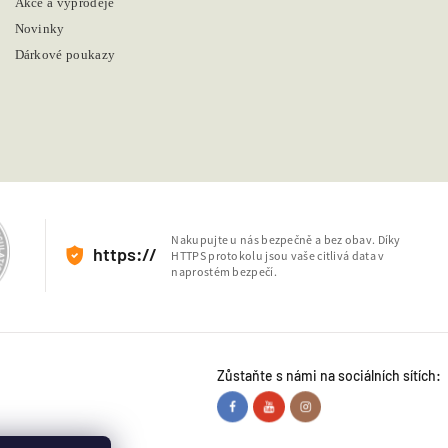
Akce a výprodeje
Novinky
Dárkové poukazy
Nakupujte u nás bezpečně a bez obav. Díky
https://
HTTPS protokolu jsou vaše citlivá data v
naprostém bezpečí.
Zůstaňte s námi na sociálních sítích: