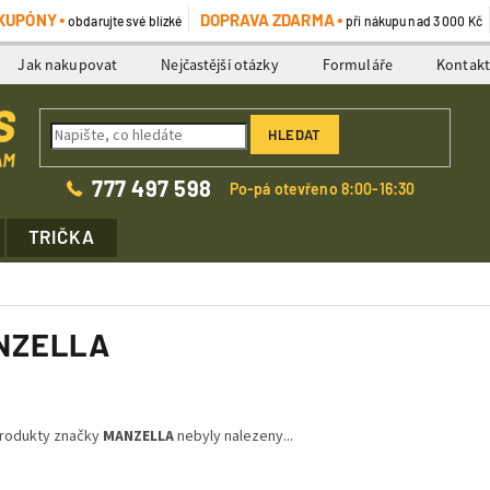
KUPÓNY
DOPRAVA ZDARMA
obdarujte své blízké
při nákupu nad 3 000 Kč
Jak nakupovat
Nejčastější otázky
Formuláře
Kontak
HLEDAT
777 497 598
Po-pá otevřeno 8:00-16:30
TRIČKA
NZELLA
rodukty značky
MANZELLA
nebyly nalezeny...