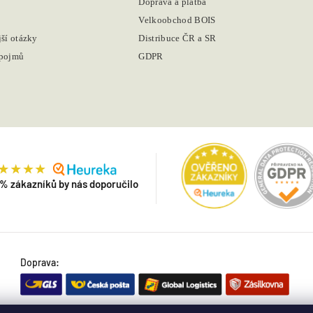
Doprava a platba
Velkoobchod BOIS
jší otázky
Distribuce ČR a SR
 pojmů
GDPR
 % zákazníků by nás doporučilo
Doprava: