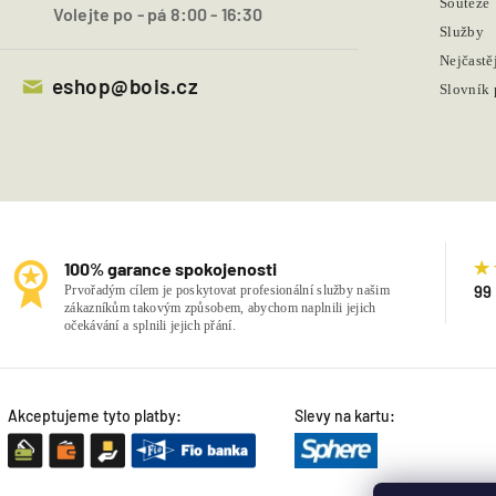
Soutěže
Volejte po - pá 8:00 - 16:30
Služby
Nejčastě
eshop@bois.cz
Slovník
100% garance spokojenosti
99
Prvořadým cílem je poskytovat profesionální služby našim
zákazníkům takovým způsobem, abychom naplnili jejich
očekávání a splnili jejich přání.
Akceptujeme tyto platby:
Slevy na kartu: