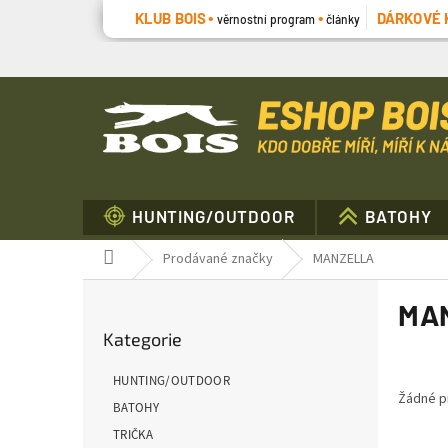
Přejít
KLUB BOIS
DÁRKOVÉ 
věrnostní program
články
na
obsah
HUNTING/OUTDOOR
BATOHY
Domů
Prodávané značky
MANZELLA
P
MA
o
Přeskočit
s
Kategorie
kategorie
t
r
HUNTING/OUTDOOR
a
Žádné p
BATOHY
n
TRIČKA
n