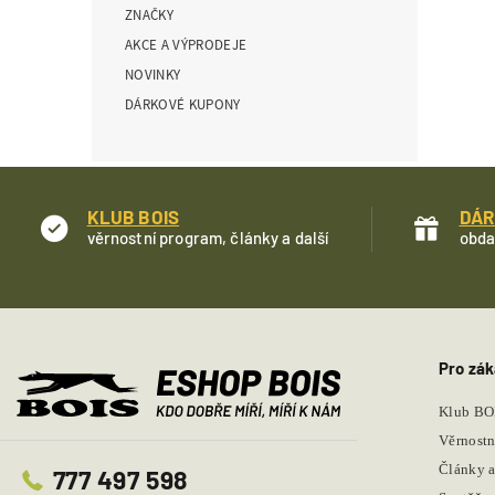
ZNAČKY
í
p
AKCE A VÝPRODEJE
a
NOVINKY
n
DÁRKOVÉ KUPONY
e
l
KLUB BOIS
DÁR
věrnostní program, články a další
obda
Pro zák
Klub BO
Věrnostn
Články a
777 497 598