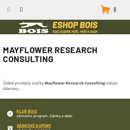
Přejít
na
Nákupn
obsah
košík
MAYFLOWER RESEARCH
CONSULTING
Žádné produkty značky
Mayflower Research Consulting
nebyly
nalezeny...
KLUB BOIS
věrnostní program, články a další
DÁRKOVÉ KUPÓNY