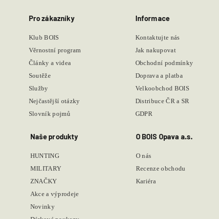
Pro zákazníky
Informace
Klub BOIS
Kontaktujte nás
Věrnostní program
Jak nakupovat
Články a videa
Obchodní podmínky
Soutěže
Doprava a platba
Služby
Velkoobchod BOIS
Nejčastější otázky
Distribuce ČR a SR
Slovník pojmů
GDPR
Naše produkty
O BOIS Opava a.s.
HUNTING
O nás
MILITARY
Recenze obchodu
ZNAČKY
Kariéra
Akce a výprodeje
Novinky