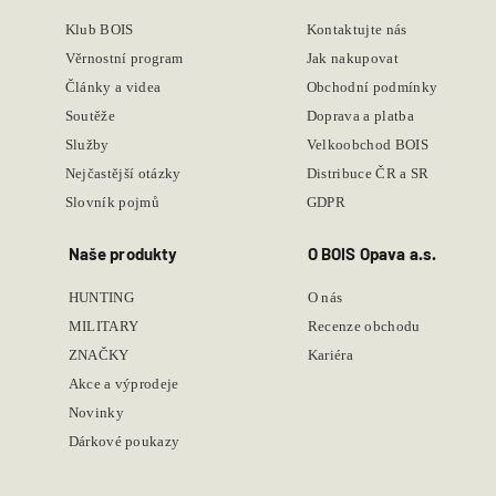
Klub BOIS
Kontaktujte nás
Věrnostní program
Jak nakupovat
Články a videa
Obchodní podmínky
Soutěže
Doprava a platba
Služby
Velkoobchod BOIS
Nejčastější otázky
Distribuce ČR a SR
Slovník pojmů
GDPR
Naše produkty
O BOIS Opava a.s.
HUNTING
O nás
MILITARY
Recenze obchodu
ZNAČKY
Kariéra
Akce a výprodeje
Novinky
Dárkové poukazy