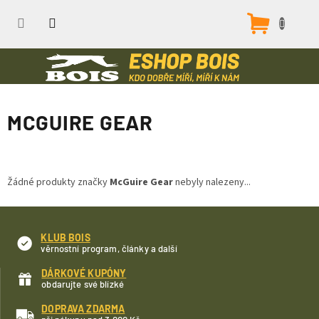
Přejít
na
Nákupn
obsah
košík
MCGUIRE GEAR
Žádné produkty značky
McGuire Gear
nebyly nalezeny...
KLUB BOIS
věrnostní program, články a další
DÁRKOVÉ KUPÓNY
obdarujte své blízké
DOPRAVA ZDARMA