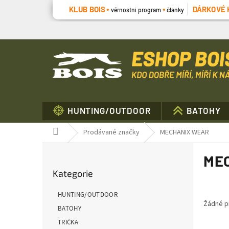
Přejít
KLUB BOIS
DÁRKOVÉ 
věrnostní program
články
na
obsah
HUNTING/OUTDOOR
BATOHY
Domů
Prodávané značky
MECHANIX WEAR
P
ME
o
Přeskočit
s
Kategorie
kategorie
t
r
HUNTING/OUTDOOR
a
Žádné p
BATOHY
n
TRIČKA
n