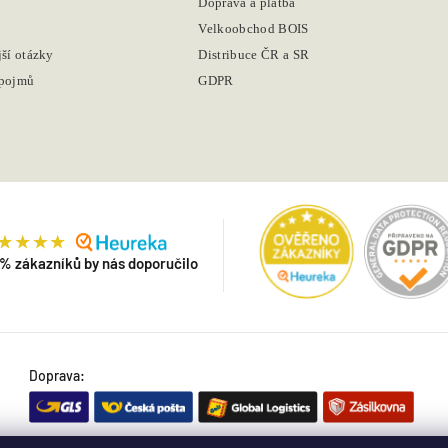
Doprava a platba
Velkoobchod BOIS
jší otázky
Distribuce ČR a SR
 pojmů
GDPR
 % zákazníků by nás doporučilo
Doprava: