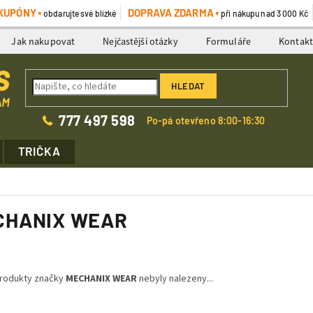
KUPÓNY
DOPRAVA ZDARMA
obdarujte své blízké
při nákupu nad 3 000 Kč
Jak nakupovat
Nejčastější otázky
Formuláře
Kontak
HLEDAT
777 497 598
Po-pá otevřeno 8:00-16:30
TRIČKA
CHANIX WEAR
rodukty značky
MECHANIX WEAR
nebyly nalezeny...