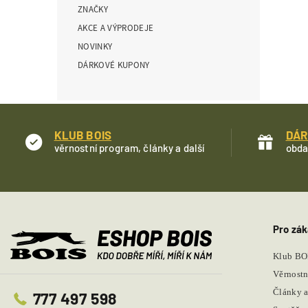
ZNAČKY
í
p
AKCE A VÝPRODEJE
a
NOVINKY
n
DÁRKOVÉ KUPONY
e
l
KLUB BOIS
DÁR
věrnostní program, články a další
obda
Pro zák
Klub BO
Věrnostn
Články a
777 497 598