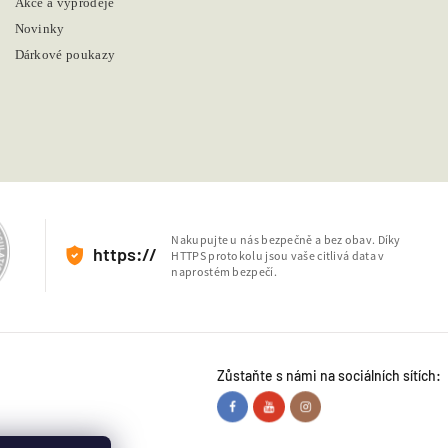
Akce a výprodeje
Novinky
Dárkové poukazy
Nakupujte u nás bezpečně a bez obav. Díky
https://
HTTPS protokolu jsou vaše citlivá data v
naprostém bezpečí.
Zůstaňte s námi na sociálních sítích: