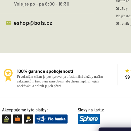
Soutěže
Volejte po - pá 8:00 - 16:30
Služby
Nejčastě
eshop@bois.cz
Slovník
100% garance spokojenosti
99
Prvořadým cílem je poskytovat profesionální služby našim
zákazníkům takovým způsobem, abychom naplnili jejich
očekávání a splnili jejich přání.
Akceptujeme tyto platby:
Slevy na kartu: