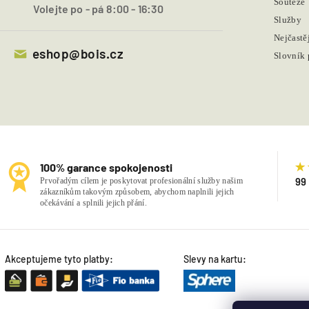
Soutěže
Volejte po - pá 8:00 - 16:30
Služby
Nejčastě
eshop@bois.cz
Slovník
100% garance spokojenosti
99
Prvořadým cílem je poskytovat profesionální služby našim
zákazníkům takovým způsobem, abychom naplnili jejich
očekávání a splnili jejich přání.
Akceptujeme tyto platby:
Slevy na kartu: