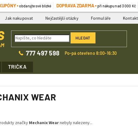
KUPÓNY
DOPRAVA ZDARMA
obdarujte své blízké
při nákupu nad 3 000 Kč
Jak nakupovat
Nejčastější otázky
Formuláře
Kontak
HLEDAT
777 497 598
Po-pá otevřeno 8:00-16:30
TRIČKA
CHANIX WEAR
rodukty značky
Mechanix Wear
nebyly nalezeny...