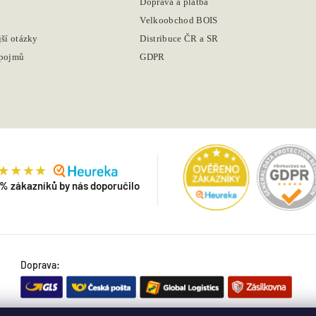
Doprava a platba
Velkoobchod BOIS
jší otázky
Distribuce ČR a SR
 pojmů
GDPR
 % zákazníků by nás doporučilo
Doprava: