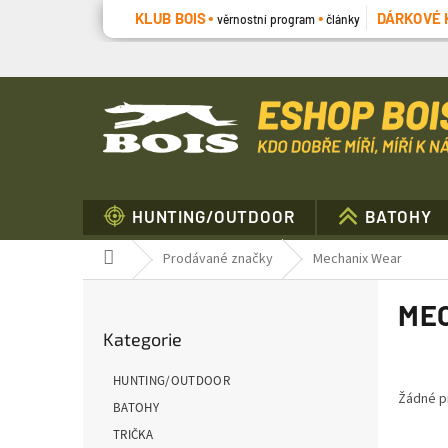
Přejít
KLUB BOIS
DÁRKOVÉ 
věrnostní program
články
na
obsah
HUNTING/OUTDOOR
BATOHY
Domů
Prodávané značky
Mechanix Wear
P
ME
o
Přeskočit
s
Kategorie
kategorie
t
r
HUNTING/OUTDOOR
a
Žádné p
BATOHY
n
TRIČKA
n