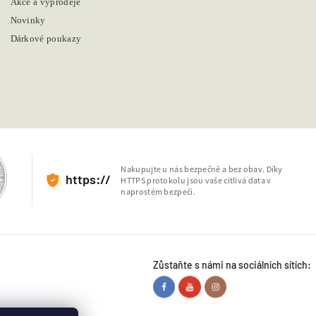
Akce a výprodeje
Novinky
Dárkové poukazy
Nakupujte u nás bezpečně a bez obav. Díky
https://
HTTPS protokolu jsou vaše citlivá data v
naprostém bezpečí.
Zůstaňte s námi na sociálních sítích: