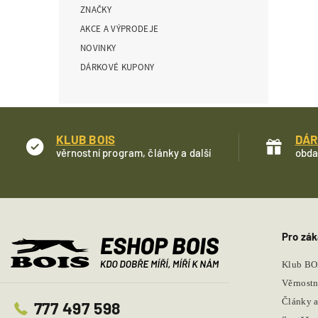
ZNAČKY
í
p
AKCE A VÝPRODEJE
a
NOVINKY
n
DÁRKOVÉ KUPONY
e
l
KLUB BOIS
DÁR
věrnostní program, články a další
obda
Pro zák
Klub BO
Věrnostn
Články a
777 497 598