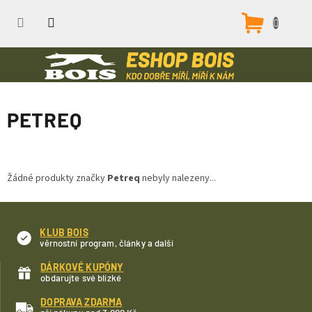
Přejít
na
Nákupn
obsah
košík
PETREQ
Žádné produkty značky
Petreq
nebyly nalezeny...
KLUB BOIS
věrnostní program, články a další
DÁRKOVÉ KUPÓNY
obdarujte své blízké
DOPRAVA ZDARMA