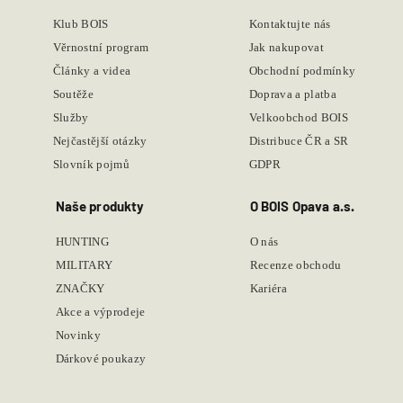
Klub BOIS
Kontaktujte nás
Věrnostní program
Jak nakupovat
Články a videa
Obchodní podmínky
Soutěže
Doprava a platba
Služby
Velkoobchod BOIS
Nejčastější otázky
Distribuce ČR a SR
Slovník pojmů
GDPR
Naše produkty
O BOIS Opava a.s.
HUNTING
O nás
MILITARY
Recenze obchodu
ZNAČKY
Kariéra
Akce a výprodeje
Novinky
Dárkové poukazy