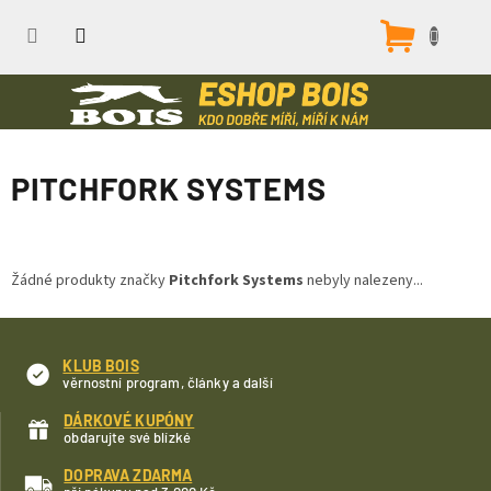
Přejít
na
Nákupn
obsah
košík
PITCHFORK SYSTEMS
Žádné produkty značky
Pitchfork Systems
nebyly nalezeny...
KLUB BOIS
věrnostní program, články a další
DÁRKOVÉ KUPÓNY
obdarujte své blízké
DOPRAVA ZDARMA