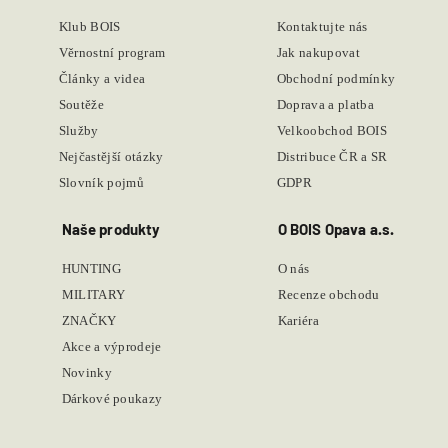
Klub BOIS
Kontaktujte nás
Věrnostní program
Jak nakupovat
Články a videa
Obchodní podmínky
Soutěže
Doprava a platba
Služby
Velkoobchod BOIS
Nejčastější otázky
Distribuce ČR a SR
Slovník pojmů
GDPR
Naše produkty
O BOIS Opava a.s.
HUNTING
O nás
MILITARY
Recenze obchodu
ZNAČKY
Kariéra
Akce a výprodeje
Novinky
Dárkové poukazy