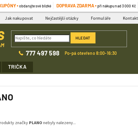
KUPÓNY
DOPRAVA ZDARMA
obdarujte své blízké
při nákupu nad 3 000 Kč
Jak nakupovat
Nejčastější otázky
Formuláře
Kontak
HLEDAT
777 497 598
Po-pá otevřeno 8:00-16:30
TRIČKA
ANO
rodukty značky
PLANO
nebyly nalezeny...