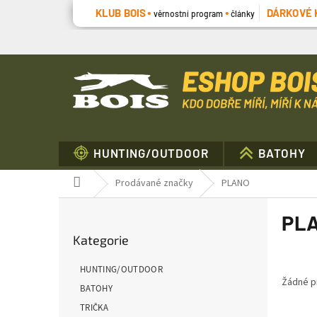
Přejít
KLUB BOIS
DÁRKOVÉ 
věrnostní program
články
na
obsah
HUNTING/OUTDOOR
BATOHY
Domů
Prodávané značky
PLANO
P
PL
o
Přeskočit
s
Kategorie
kategorie
t
r
HUNTING/OUTDOOR
a
Žádné p
BATOHY
n
TRIČKA
n