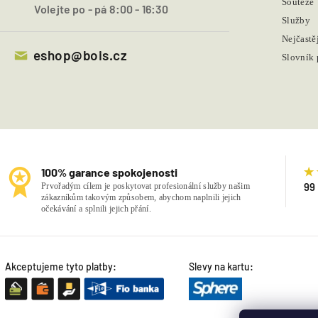
Soutěže
Volejte po - pá 8:00 - 16:30
Služby
Nejčastě
eshop@bois.cz
Slovník
100% garance spokojenosti
99
Prvořadým cílem je poskytovat profesionální služby našim
zákazníkům takovým způsobem, abychom naplnili jejich
očekávání a splnili jejich přání.
Akceptujeme tyto platby:
Slevy na kartu: