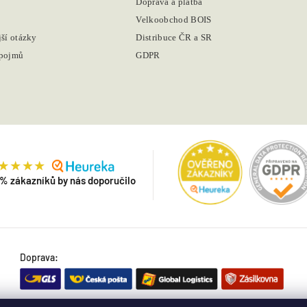
Doprava a platba
Velkoobchod BOIS
jší otázky
Distribuce ČR a SR
 pojmů
GDPR
 % zákazníků by nás doporučilo
Doprava: