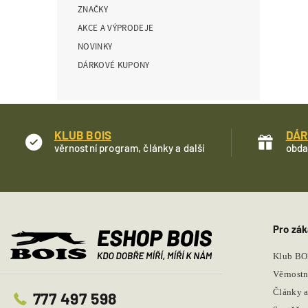
ZNAČKY
í
p
AKCE A VÝPRODEJE
a
NOVINKY
n
DÁRKOVÉ KUPONY
e
l
KLUB BOIS
DÁR
věrnostní program, články a další
obda
Pro zák
Klub BO
Věrnostn
Články a
777 497 598