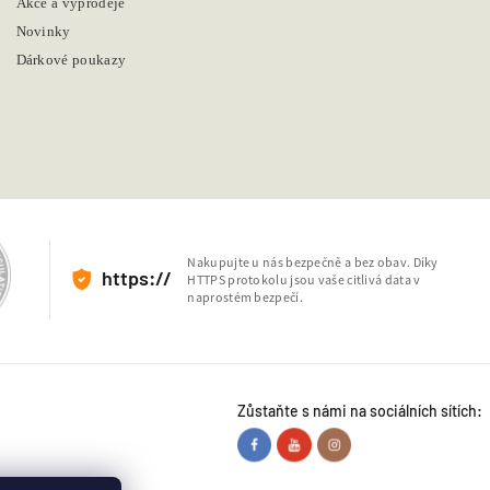
Akce a výprodeje
Novinky
Dárkové poukazy
Nakupujte u nás bezpečně a bez obav. Díky
https://
HTTPS protokolu jsou vaše citlivá data v
naprostém bezpečí.
Zůstaňte s námi na sociálních sítích: