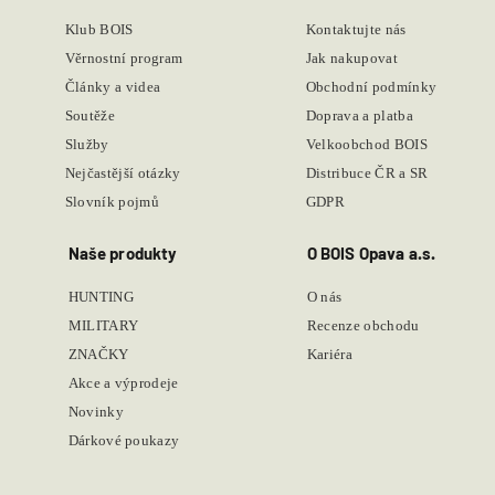
Klub BOIS
Kontaktujte nás
Věrnostní program
Jak nakupovat
Články a videa
Obchodní podmínky
Soutěže
Doprava a platba
Služby
Velkoobchod BOIS
Nejčastější otázky
Distribuce ČR a SR
Slovník pojmů
GDPR
Naše produkty
O BOIS Opava a.s.
HUNTING
O nás
MILITARY
Recenze obchodu
ZNAČKY
Kariéra
Akce a výprodeje
Novinky
Dárkové poukazy