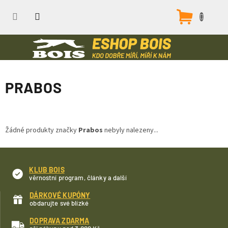
Přejít
na
Nákupn
obsah
košík
PRABOS
Žádné produkty značky
Prabos
nebyly nalezeny...
KLUB BOIS
věrnostní program, články a další
DÁRKOVÉ KUPÓNY
obdarujte své blízké
DOPRAVA ZDARMA