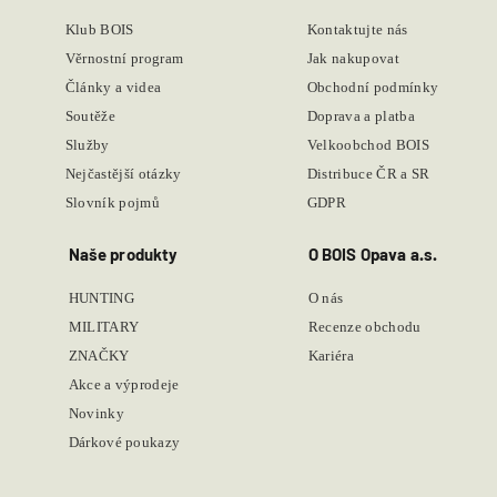
Klub BOIS
Kontaktujte nás
Věrnostní program
Jak nakupovat
Články a videa
Obchodní podmínky
Soutěže
Doprava a platba
Služby
Velkoobchod BOIS
Nejčastější otázky
Distribuce ČR a SR
Slovník pojmů
GDPR
Naše produkty
O BOIS Opava a.s.
HUNTING
O nás
MILITARY
Recenze obchodu
ZNAČKY
Kariéra
Akce a výprodeje
Novinky
Dárkové poukazy