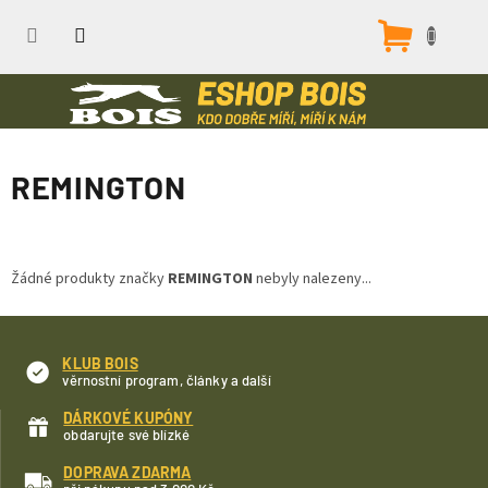
Přejít
na
Nákupn
obsah
košík
REMINGTON
Žádné produkty značky
REMINGTON
nebyly nalezeny...
KLUB BOIS
věrnostní program, články a další
DÁRKOVÉ KUPÓNY
obdarujte své blízké
DOPRAVA ZDARMA