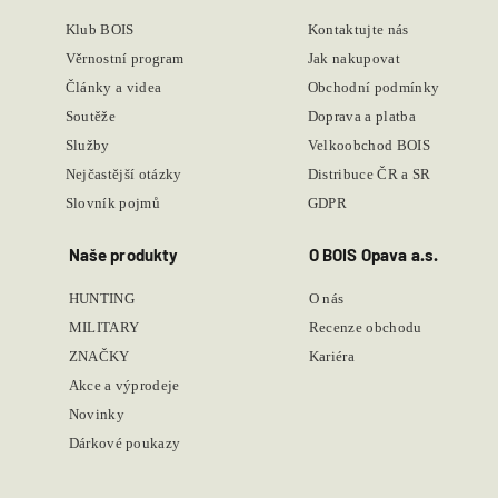
Klub BOIS
Kontaktujte nás
Věrnostní program
Jak nakupovat
Články a videa
Obchodní podmínky
Soutěže
Doprava a platba
Služby
Velkoobchod BOIS
Nejčastější otázky
Distribuce ČR a SR
Slovník pojmů
GDPR
Naše produkty
O BOIS Opava a.s.
HUNTING
O nás
MILITARY
Recenze obchodu
ZNAČKY
Kariéra
Akce a výprodeje
Novinky
Dárkové poukazy