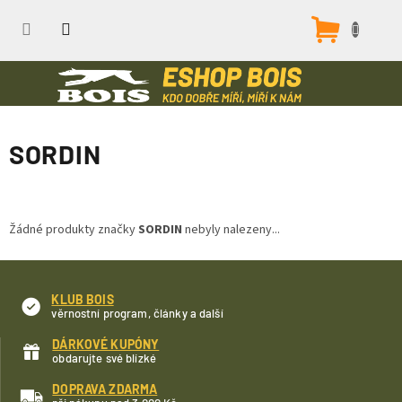
Přejít
na
Nákupn
obsah
košík
SORDIN
Žádné produkty značky
SORDIN
nebyly nalezeny...
KLUB BOIS
věrnostní program, články a další
DÁRKOVÉ KUPÓNY
obdarujte své blízké
DOPRAVA ZDARMA