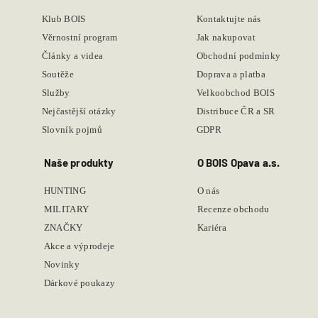
Klub BOIS
Kontaktujte nás
Věrnostní program
Jak nakupovat
Články a videa
Obchodní podmínky
Soutěže
Doprava a platba
Služby
Velkoobchod BOIS
Nejčastější otázky
Distribuce ČR a SR
Slovník pojmů
GDPR
Naše produkty
O BOIS Opava a.s.
HUNTING
O nás
MILITARY
Recenze obchodu
ZNAČKY
Kariéra
Akce a výprodeje
Novinky
Dárkové poukazy