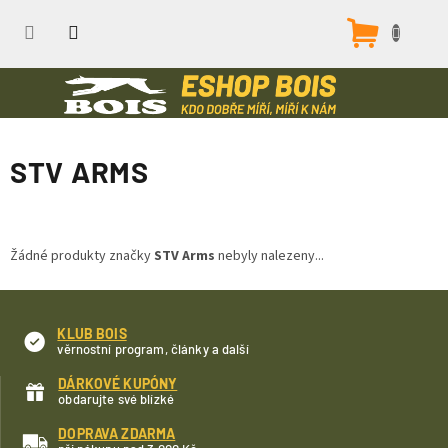
Přejít
na
Nákupn
obsah
košík
STV ARMS
Žádné produkty značky
STV Arms
nebyly nalezeny...
KLUB BOIS
věrnostní program, články a další
DÁRKOVÉ KUPÓNY
obdarujte své blízké
DOPRAVA ZDARMA