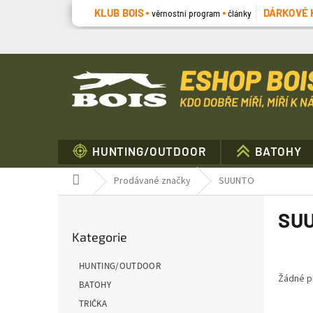
Přejít
KLUB BOIS
DÁRKOVÉ 
věrnostní program
články
na
obsah
HUNTING/OUTDOOR
BATOHY
Domů
Prodávané značky
SUUNTO
P
SU
o
Přeskočit
s
Kategorie
kategorie
t
r
HUNTING/OUTDOOR
a
Žádné p
BATOHY
n
TRIČKA
n