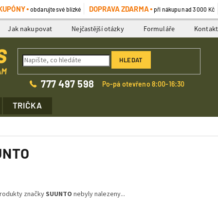
KUPÓNY
DOPRAVA ZDARMA
obdarujte své blízké
při nákupu nad 3 000 Kč
Jak nakupovat
Nejčastější otázky
Formuláře
Kontak
HLEDAT
777 497 598
Po-pá otevřeno 8:00-16:30
TRIČKA
UNTO
rodukty značky
SUUNTO
nebyly nalezeny...