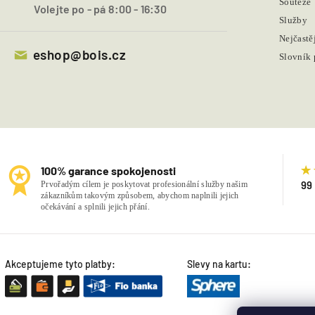
Soutěže
Volejte po - pá 8:00 - 16:30
Služby
Nejčastě
eshop@bois.cz
Slovník
100% garance spokojenosti
99
Prvořadým cílem je poskytovat profesionální služby našim
zákazníkům takovým způsobem, abychom naplnili jejich
očekávání a splnili jejich přání.
Akceptujeme tyto platby:
Slevy na kartu: