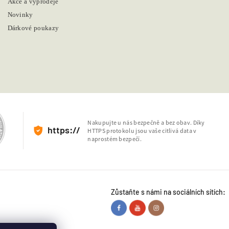
Akce a výprodeje
Novinky
Dárkové poukazy
Nakupujte u nás bezpečně a bez obav. Díky
https://
HTTPS protokolu jsou vaše citlivá data v
naprostém bezpečí.
Zůstaňte s námi na sociálních sítích: