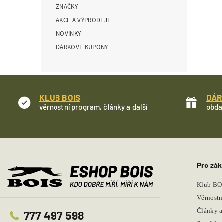
ZNAČKY
í
p
AKCE A VÝPRODEJE
a
NOVINKY
n
DÁRKOVÉ KUPONY
e
l
KLUB BOIS
DÁR
věrnostní program, články a další
obda
Pro zák
Klub BO
Věrnostn
Články a
777 497 598