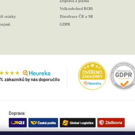
Doprava a platba
Velkoobchod BOIS
jší otázky
Distribuce ČR a SR
 pojmů
GDPR
 % zákazníků by nás doporučilo
Doprava: