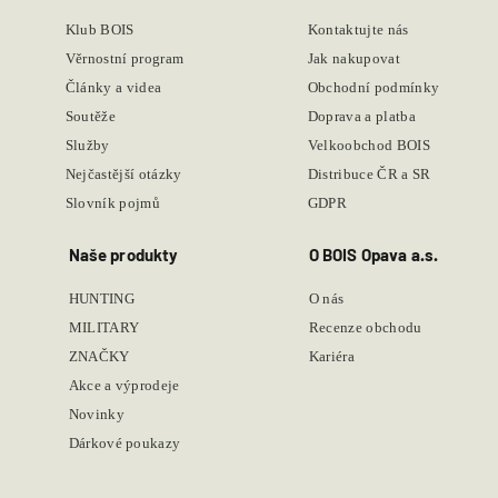
Klub BOIS
Kontaktujte nás
Věrnostní program
Jak nakupovat
Články a videa
Obchodní podmínky
Soutěže
Doprava a platba
Služby
Velkoobchod BOIS
Nejčastější otázky
Distribuce ČR a SR
Slovník pojmů
GDPR
Naše produkty
O BOIS Opava a.s.
HUNTING
O nás
MILITARY
Recenze obchodu
ZNAČKY
Kariéra
Akce a výprodeje
Novinky
Dárkové poukazy