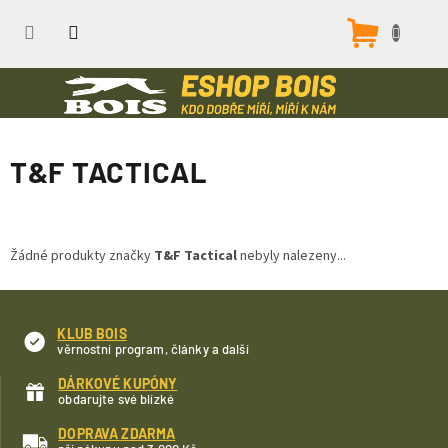
Přejít
na
Nákupn
obsah
košík
T&F TACTICAL
Žádné produkty značky
T&F Tactical
nebyly nalezeny...
KLUB BOIS
věrnostní program, články a další
DÁRKOVÉ KUPÓNY
obdarujte své blízké
DOPRAVA ZDARMA