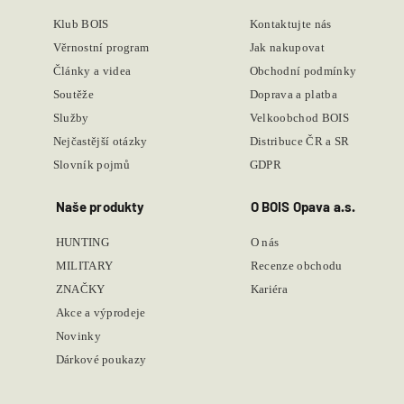
Klub BOIS
Kontaktujte nás
Věrnostní program
Jak nakupovat
Články a videa
Obchodní podmínky
Soutěže
Doprava a platba
Služby
Velkoobchod BOIS
Nejčastější otázky
Distribuce ČR a SR
Slovník pojmů
GDPR
Naše produkty
O BOIS Opava a.s.
HUNTING
O nás
MILITARY
Recenze obchodu
ZNAČKY
Kariéra
Akce a výprodeje
Novinky
Dárkové poukazy