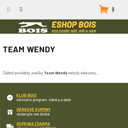
Přejít
na
Nákupn
obsah
košík
TEAM WENDY
Žádné produkty značky
Team Wendy
nebyly nalezeny...
KLUB BOIS
věrnostní program, články a další
DÁRKOVÉ KUPÓNY
obdarujte své blízké
DOPRAVA ZDARMA