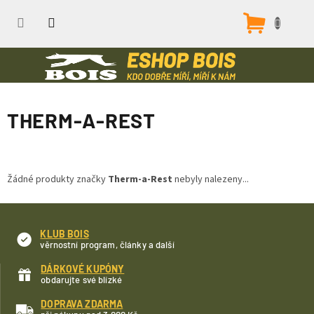
Přejít
na
Nákupn
obsah
košík
THERM-A-REST
Žádné produkty značky
Therm-a-Rest
nebyly nalezeny...
KLUB BOIS
věrnostní program, články a další
DÁRKOVÉ KUPÓNY
obdarujte své blízké
DOPRAVA ZDARMA