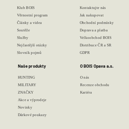
Klub BOIS
Kontaktujte nás
Věrnostní program
Jak nakupovat
Články a videa
Obchodní podmínky
Soutěže
Doprava a platba
Služby
Velkoobchod BOIS
Nejčastější otázky
Distribuce ČR a SR
Slovník pojmů
GDPR
Naše produkty
O BOIS Opava a.s.
HUNTING
O nás
MILITARY
Recenze obchodu
ZNAČKY
Kariéra
Akce a výprodeje
Novinky
Dárkové poukazy