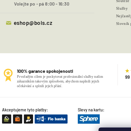
Soutěže
Volejte po - pá 8:00 - 16:30
Služby
Nejčastě
eshop@bois.cz
Slovník
100% garance spokojenosti
99
Prvořadým cílem je poskytovat profesionální služby našim
zákazníkům takovým způsobem, abychom naplnili jejich
očekávání a splnili jejich přání.
Akceptujeme tyto platby:
Slevy na kartu: