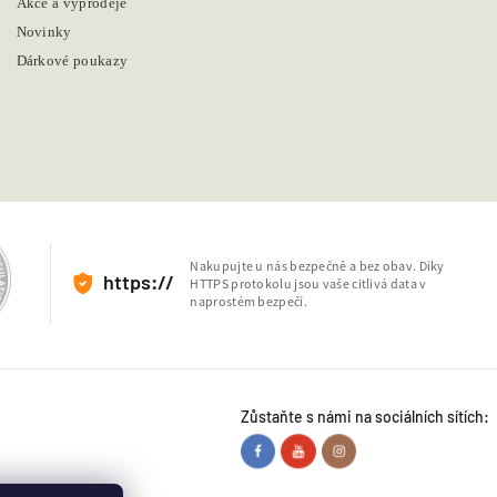
Akce a výprodeje
Novinky
Dárkové poukazy
Nakupujte u nás bezpečně a bez obav. Díky
https://
HTTPS protokolu jsou vaše citlivá data v
naprostém bezpečí.
Zůstaňte s námi na sociálních sítích: