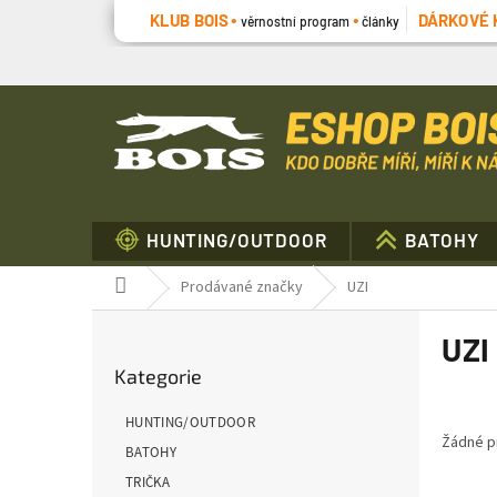
Přejít
KLUB BOIS
DÁRKOVÉ 
věrnostní program
články
na
obsah
HUNTING/OUTDOOR
BATOHY
Domů
Prodávané značky
UZI
P
UZI
o
Přeskočit
s
Kategorie
kategorie
t
r
HUNTING/OUTDOOR
a
Žádné p
BATOHY
n
TRIČKA
n