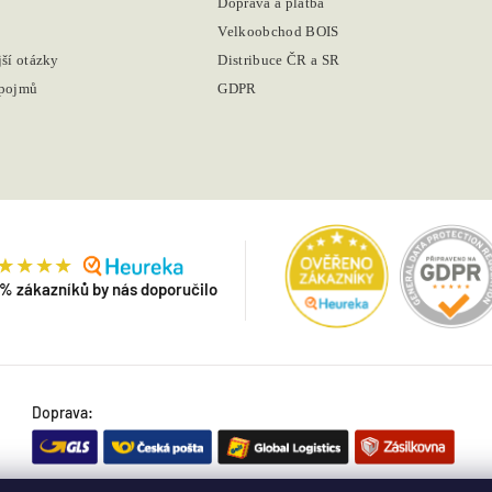
Doprava a platba
Velkoobchod BOIS
jší otázky
Distribuce ČR a SR
 pojmů
GDPR
 % zákazníků by nás doporučilo
Doprava: