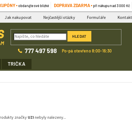
KUPÓNY
DOPRAVA ZDARMA
obdarujte své blízké
při nákupu nad 3 000 Kč
Jak nakupovat
Nejčastější otázky
Formuláře
Kontak
HLEDAT
777 497 598
Po-pá otevřeno 8:00-16:30
TRIČKA
rodukty značky
UZI
nebyly nalezeny...