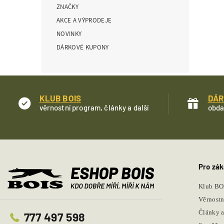
ZNAČKY
í
p
AKCE A VÝPRODEJE
a
NOVINKY
n
DÁRKOVÉ KUPONY
e
l
KLUB BOIS
DÁR
věrnostní program, články a další
obda
Pro zák
Klub BO
Věrnostn
Články a
777 497 598