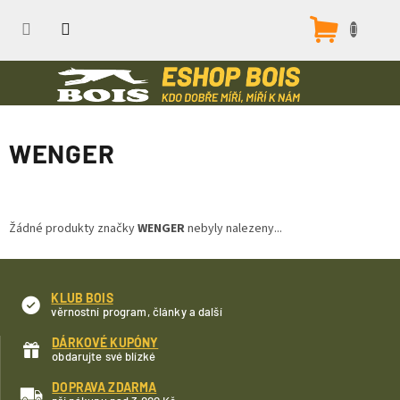
Přejít
na
Nákupn
obsah
košík
WENGER
Žádné produkty značky
WENGER
nebyly nalezeny...
KLUB BOIS
věrnostní program, články a další
DÁRKOVÉ KUPÓNY
obdarujte své blízké
DOPRAVA ZDARMA