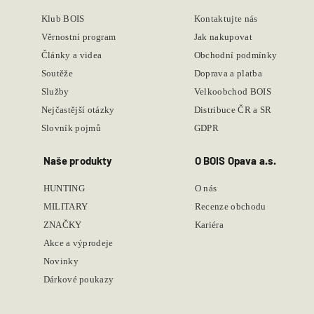
Klub BOIS
Kontaktujte nás
Věrnostní program
Jak nakupovat
Články a videa
Obchodní podmínky
Soutěže
Doprava a platba
Služby
Velkoobchod BOIS
Nejčastější otázky
Distribuce ČR a SR
Slovník pojmů
GDPR
Naše produkty
O BOIS Opava a.s.
HUNTING
O nás
MILITARY
Recenze obchodu
ZNAČKY
Kariéra
Akce a výprodeje
Novinky
Dárkové poukazy